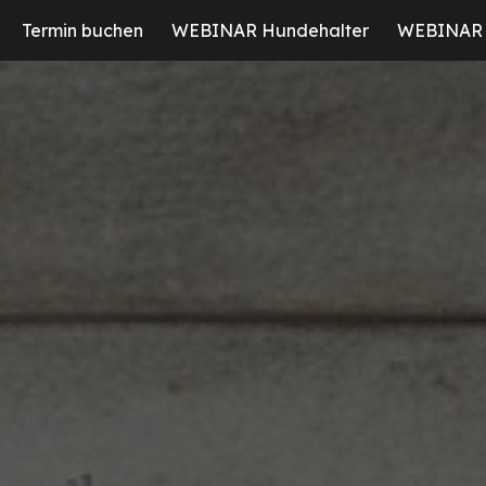
Termin buchen
WEBINAR Hundehalter
WEBINAR 
ip to main content
Skip to navigat