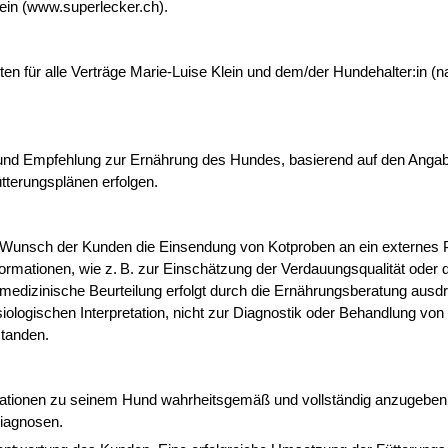
ein (www.superlecker.ch).
n für alle Verträge Marie-Luise Klein und dem/der Hundehalter:in 
g und Empfehlung zur Ernährung des Hundes, basierend auf den Anga
tterungsplänen erfolgen.
nsch der Kunden die Einsendung von Kotproben an ein externes Part
rmationen, wie z. B. zur Einschätzung der Verdauungsqualität ode
r medizinische Beurteilung erfolgt durch die Ernährungsberatung ausd
logischen Interpretation, nicht zur Diagnostik oder Behandlung von
standen.
formationen zu seinem Hund wahrheitsgemäß und vollständig anzugeb
Diagnosen.