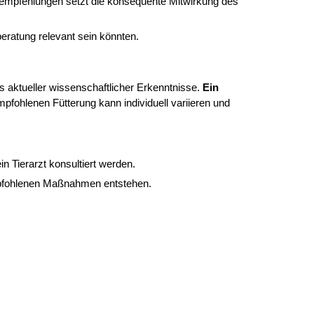
sempfehlungen setzt die konsequente Mitwirkung des
beratung relevant sein könnten.
 aktueller wissenschaftlicher Erkenntnisse.
Ein
pfohlenen Fütterung kann individuell variieren und
n Tierarzt konsultiert werden.
mpfohlenen Maßnahmen entstehen.